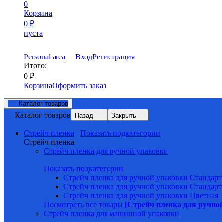
0
Корзина
0
₽
пуста
Personal area
Вход
Регистрация
Итого:
0
₽
Корзина
Оформить заказ
Каталог товаров
Каталог товаров
Назад
Закрыть
Стрейч пленка
Показать подкатегории
Стрейч пленка
Стрейч пленка для ручной упаковки
Показать подкатегории
Стрейч пленка для ручной упаковки Стандарт
Стрейч пленка для ручной упаковки Стандарт
Стрейч пленка для ручной упаковки Цветная
Посмотреть все товары
[Стрейч пленка для ручно
Стрейч пленка для машинной упаковки