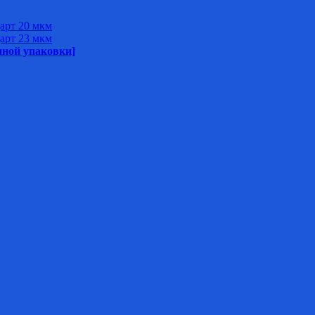
арт 20 мкм
арт 23 мкм
нной упаковки]