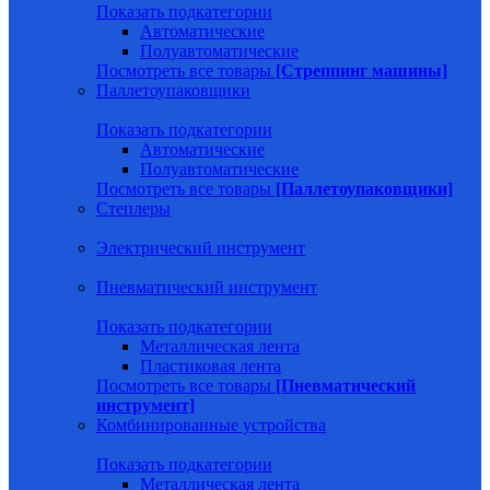
Показать подкатегории
Автоматические
Полуавтоматические
Посмотреть все товары
[Стреппинг машины]
Паллетоупаковщики
Показать подкатегории
Автоматические
Полуавтоматические
Посмотреть все товары
[Паллетоупаковщики]
Степлеры
Электрический инструмент
Пневматический инструмент
Показать подкатегории
Металлическая лента
Пластиковая лента
Посмотреть все товары
[Пневматический
инструмент]
Комбинированные устройства
Показать подкатегории
Металлическая лента