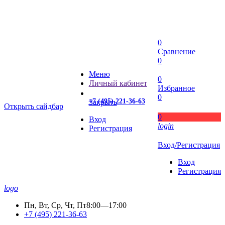
0
Сравнение
0
Меню
0
Личный кабинет
Избранное
0
+7 (495) 221-36-63
Закрыть
Открыть сайдбар
0
Вход
login
Регистрация
Вход/Регистрация
Вход
Регистрация
logo
Пн, Вт, Ср, Чт, Пт
8:00—17:00
+7 (495) 221-36-63