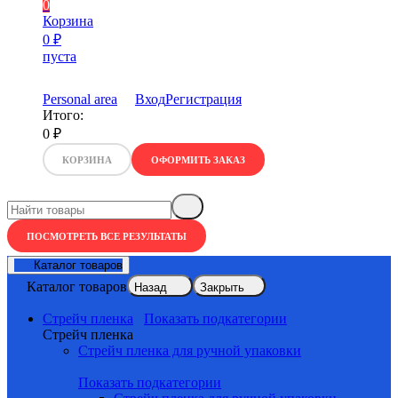
0
Корзина
0
₽
пуста
Personal area
Вход
Регистрация
Итого:
0
₽
КОРЗИНА
ОФОРМИТЬ ЗАКАЗ
ПОСМОТРЕТЬ ВСЕ РЕЗУЛЬТАТЫ
Каталог товаров
Каталог товаров
Назад
Закрыть
Стрейч пленка
Показать подкатегории
Стрейч пленка
Стрейч пленка для ручной упаковки
Показать подкатегории