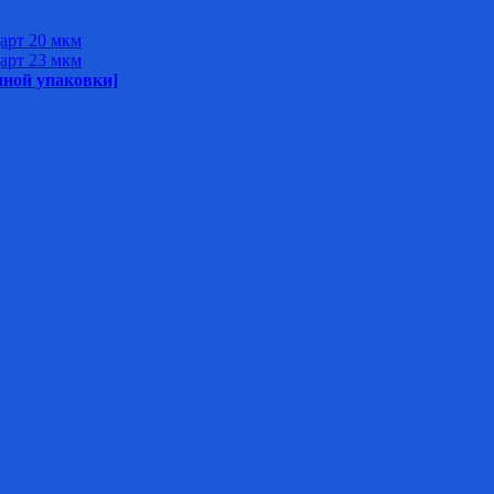
арт 20 мкм
арт 23 мкм
нной упаковки]