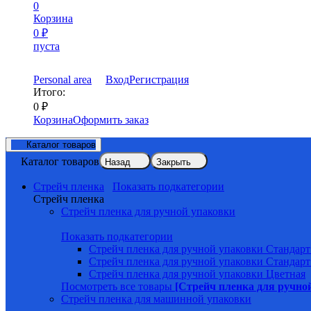
0
Корзина
0
₽
пуста
Personal area
Вход
Регистрация
Итого:
0
₽
Корзина
Оформить заказ
Каталог товаров
Каталог товаров
Назад
Закрыть
Стрейч пленка
Показать подкатегории
Стрейч пленка
Стрейч пленка для ручной упаковки
Показать подкатегории
Стрейч пленка для ручной упаковки Стандарт
Стрейч пленка для ручной упаковки Стандарт
Стрейч пленка для ручной упаковки Цветная
Посмотреть все товары
[Стрейч пленка для ручно
Стрейч пленка для машинной упаковки