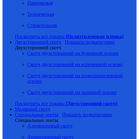
Парниковая
Техническая
Строительная
Посмотреть все товары
[Полиэтиленовая пленка]
Двухсторонний скотч
Показать подкатегории
Двухсторонний скотч
Скотч двухсторонний на бумажной основе
Скотч двухсторонний на вспененной основе
Скотч двухсторонний на полипропиленовой
основе
Скотч двухсторонний на тканевой основе
Посмотреть все товары
[Двухсторонний скотч]
Малярный скотч
Специальные ленты
Показать подкатегории
Специальные ленты
Алюминиевый скотч
Армированный скотч