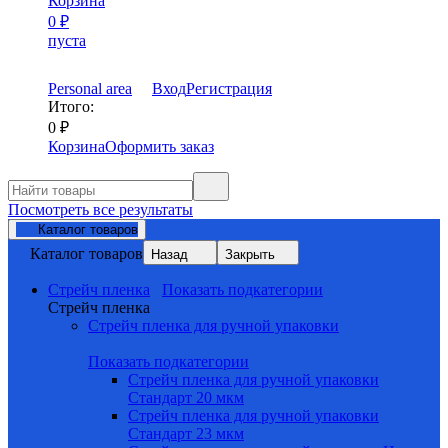
Корзина
0
₽
пуста
Personal area
Вход
Регистрация
Итого:
0
₽
Корзина
Оформить заказ
Посмотреть все результаты
Каталог товаров
Каталог товаров
Назад
Закрыть
Стрейч пленка
Показать подкатегории
Стрейч пленка
Стрейч пленка для ручной упаковки
Показать подкатегории
Стрейч пленка для ручной упаковки
Стандарт 20 мкм
Стрейч пленка для ручной упаковки
Стандарт 23 мкм