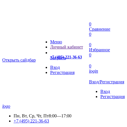
0
Сравнение
0
Меню
0
Личный кабинет
Избранное
0
+7 (495) 221-36-63
Закрыть
Открыть сайдбар
0
Вход
login
Регистрация
Вход/Регистрация
Вход
Регистрация
logo
Пн, Вт, Ср, Чт, Пт
8:00—17:00
+7 (495) 221-36-63