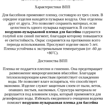
Характеристики ВПП
Для бассейнов применяют пленку, состоящую из трех слоев. В
середине изделия находятся пузырьки воздуха. Они отделены
друг от друга. Это позволяет сохранить материал, если
целостность одного пузырька нарушается. В составе
воздушно-пузырьковой пленки для бассейна
содержится
голубой или синий пигмент, благодаря которому повышается
ее светостойкость. Окрас сохраняется на протяжении всего
периода использования. Прослужит изделие около 5 лет.
Пленка устойчива к экстремальным температурам (от -60 до
+80˚С).
Достоинства ВПП
Пленка не поддается плесени и гниению. Она предотвращает
размножение микроорганизмов вбассейне. Благодаря
теплоизолирующим качествам препятствует охлаждению
воды. Не позволяет влаге испаряться, что способствует
экономии. Изделие служит защитным слоем от пыли, веток,
опавших листьев, насекомых. Структура материала не
разрушается под влиянием хлора, который применяется для
дезинфекции воды. Избежать ежедневного очищения водоема
поможет
воздушно-пузырьковая пленка для бассейна