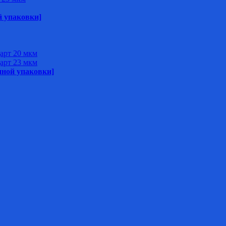
й упаковки]
арт 20 мкм
арт 23 мкм
нной упаковки]