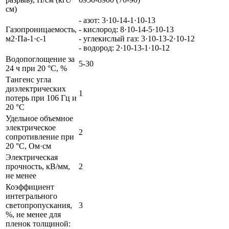
см)
- азот: 3·10-14-1·10-13
Газопроницаемость,
- кислород: 8·10-14-5·10-13
м2·Па-1·с-1
- углекислый газ: 3·10-13-2·10-12
- водород: 2·10-13-1·10-12
Водопоглощение за
5-30
24 ч при 20 °С, %
Тангенс угла
диэлектрических
1
потерь при 106 Гц и
20 °С
Удельное объемное
электрическое
2
сопротивление при
20 °С, Ом·см
Электрическая
прочность, кВ/мм,
2
не менее
Коэффициент
интегрального
светопропускания,
3
%, не менее для
пленок толщиной: