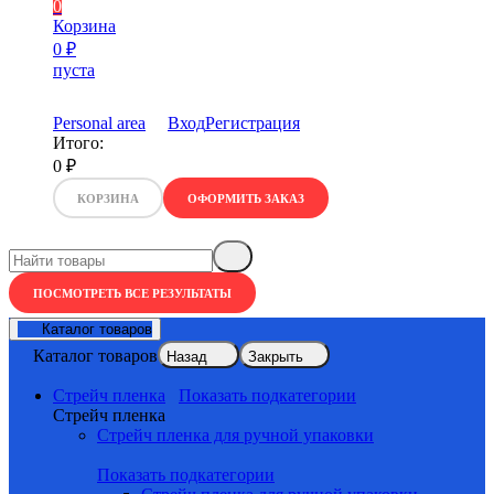
0
Корзина
0
₽
пуста
Personal area
Вход
Регистрация
Итого:
0
₽
КОРЗИНА
ОФОРМИТЬ ЗАКАЗ
ПОСМОТРЕТЬ ВСЕ РЕЗУЛЬТАТЫ
Каталог товаров
Каталог товаров
Назад
Закрыть
Стрейч пленка
Показать подкатегории
Стрейч пленка
Стрейч пленка для ручной упаковки
Показать подкатегории