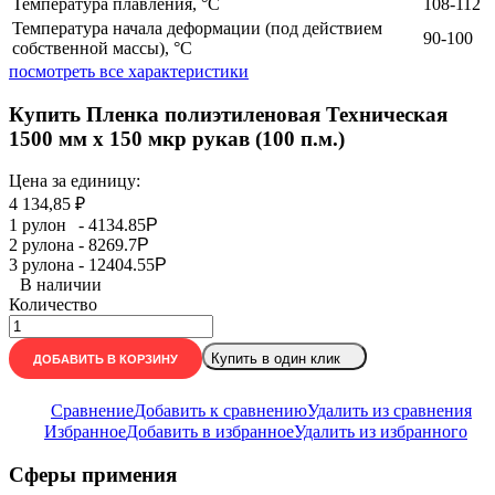
Температура плавления, °С
108-112
Температура начала деформации (под действием
90-100
собственной массы), °С
посмотреть все характеристики
Купить Пленка полиэтиленовая Техническая
1500 мм x 150 мкр рукав (100 п.м.)
Цена за единицу:
4 134,85
₽
1 рулон
-
4134.85
Р
2 рулонa -
8269.7
Р
3 рулонa -
12404.55
Р
В наличии
Количество
Купить в один клик
ДОБАВИТЬ В КОРЗИНУ
Сравнение
Добавить к сравнению
Удалить из сравнения
Избранное
Добавить в избранное
Удалить из избранного
Сферы примения