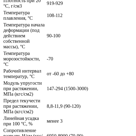
Плотность при 20
919-929
°С, г/см3
Температура
108-112
плавления, °С
Температура начала
деформации (под
действием
90-100
собственной
массы), °С
Температура
морозостойкости,
-70
°С
Рабочий интервал
от -60 до +80
температур, °С
Модуль упругости
при растяжении,
147-294 (1500-3000)
МПа (кгс/см2)
Предел текучести
при растяжении,
8,8-11,9 (90-120)
МПа (кгс/см2)
Линейная усадка
менее 3
при 100 °С, %
Сопротивление
разрыву, Н/см (кгс/
6950-8900 (70-90)