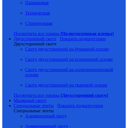
Парниковая
Техническая
Строительная
Посмотреть все товары
[Полиэтиленовая пленка]
Двухсторонний скотч
Показать подкатегории
Двухсторонний скотч
Скотч двухсторонний на бумажной основе
Скотч двухсторонний на вспененной основе
Скотч двухсторонний на полипропиленовой
основе
Скотч двухсторонний на тканевой основе
Посмотреть все товары
[Двухсторонний скотч]
Малярный скотч
Специальные ленты
Показать подкатегории
Специальные ленты
Алюминиевый скотч
Армированный скотч