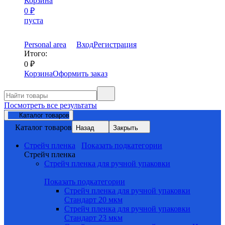
Корзина
0
₽
пуста
Personal area
Вход
Регистрация
Итого:
0
₽
Корзина
Оформить заказ
Посмотреть все результаты
Каталог товаров
Каталог товаров
Назад
Закрыть
Стрейч пленка
Показать подкатегории
Стрейч пленка
Стрейч пленка для ручной упаковки
Показать подкатегории
Стрейч пленка для ручной упаковки
Стандарт 20 мкм
Стрейч пленка для ручной упаковки
Стандарт 23 мкм