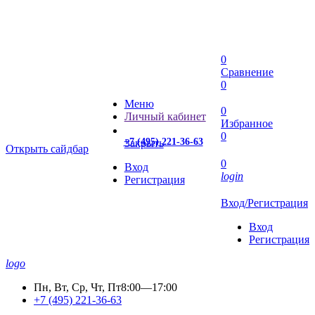
0
Сравнение
0
Меню
0
Личный кабинет
Избранное
0
+7 (495) 221-36-63
Закрыть
Открыть сайдбар
0
Вход
login
Регистрация
Вход/Регистрация
Вход
Регистрация
logo
Пн, Вт, Ср, Чт, Пт
8:00—17:00
+7 (495) 221-36-63