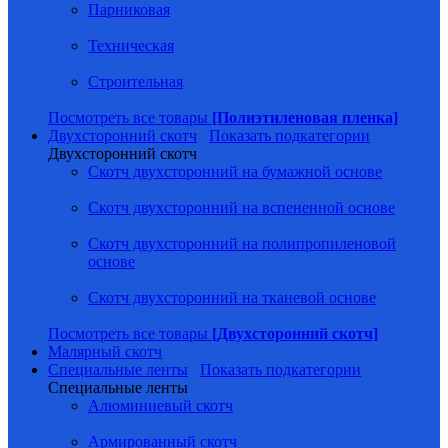
Парниковая
Техническая
Строительная
Посмотреть все товары
[Полиэтиленовая пленка]
Двухсторонний скотч
Показать подкатегории
Двухсторонний скотч
Скотч двухсторонний на бумажной основе
Скотч двухсторонний на вспененной основе
Скотч двухсторонний на полипропиленовой
основе
Скотч двухсторонний на тканевой основе
Посмотреть все товары
[Двухсторонний скотч]
Малярный скотч
Специальные ленты
Показать подкатегории
Специальные ленты
Алюминиевый скотч
Армированный скотч