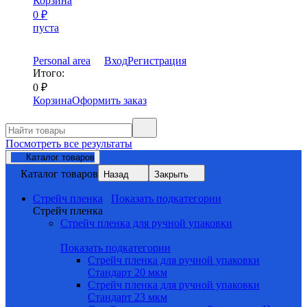
Корзина
0
₽
пуста
Personal area
Вход
Регистрация
Итого:
0
₽
Корзина
Оформить заказ
Посмотреть все результаты
Каталог товаров
Каталог товаров
Назад
Закрыть
Стрейч пленка
Показать подкатегории
Стрейч пленка
Стрейч пленка для ручной упаковки
Показать подкатегории
Стрейч пленка для ручной упаковки
Стандарт 20 мкм
Стрейч пленка для ручной упаковки
Стандарт 23 мкм