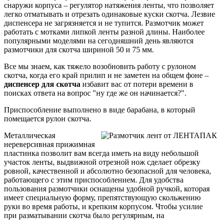
снаружи корпуса – регулятор натяжения ленты, что позволяет
легко отматывать и отрезать одинаковые куски скотча. Лезвие
диспенсера не загрязняется и не тупится. Размотчик может
работать с мотками липкой ленты разной длины. Наиболее
популярными моделями на сегодняшний день являются
размотчики для скотча шириной 50 и 75 мм.
Все мы знаем, как тяжело возобновить работу с рулоном
скотча, когда его край прилип и не заметен на общем фоне –
диспенсер для скотча
избавит вас от потери времени в
поисках ответа на вопрос "ну где же он начинается?".
Приспособление выполнено в виде барабана, в который
помещается рулон скотча.
Металлическая
нереверсивная прижимная
пластинка позволит вам всегда иметь на виду небольшой
участок ленты, выдвижной отрезной нож сделает обрезку
ровной, качественной и абсолютно безопасной для человека,
работающего с этим приспособлением. Для удобства
пользования размотчики оснащены удобной ручкой, которая
имеет специальную форму, препятствующую скольжению
руки во время работы, и крепким корпусом. Чтобы усилие
при разматывании скотча было регулярным, на