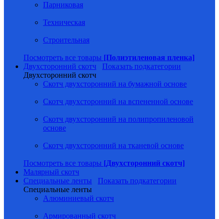
Парниковая
Техническая
Строительная
Посмотреть все товары
[Полиэтиленовая пленка]
Двухсторонний скотч
Показать подкатегории
Двухсторонний скотч
Скотч двухсторонний на бумажной основе
Скотч двухсторонний на вспененной основе
Скотч двухсторонний на полипропиленовой
основе
Скотч двухсторонний на тканевой основе
Посмотреть все товары
[Двухсторонний скотч]
Малярный скотч
Специальные ленты
Показать подкатегории
Специальные ленты
Алюминиевый скотч
Армированный скотч