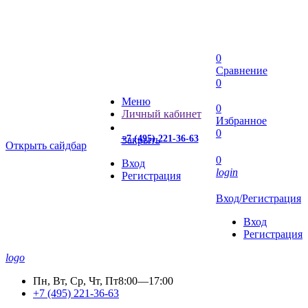
0
Сравнение
0
Меню
0
Личный кабинет
Избранное
0
+7 (495) 221-36-63
Закрыть
Открыть сайдбар
0
Вход
login
Регистрация
Вход/Регистрация
Вход
Регистрация
logo
Пн, Вт, Ср, Чт, Пт
8:00—17:00
+7 (495) 221-36-63