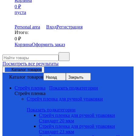
Корзина
0
₽
пуста
Personal area
Вход
Регистрация
Итого:
0
₽
Корзина
Оформить заказ
Посмотреть все результаты
Каталог товаров
Каталог товаров
Назад
Закрыть
Стрейч пленка
Показать подкатегории
Стрейч пленка
Стрейч пленка для ручной упаковки
Показать подкатегории
Стрейч пленка для ручной упаковки
Стандарт 20 мкм
Стрейч пленка для ручной упаковки
Стандарт 23 мкм