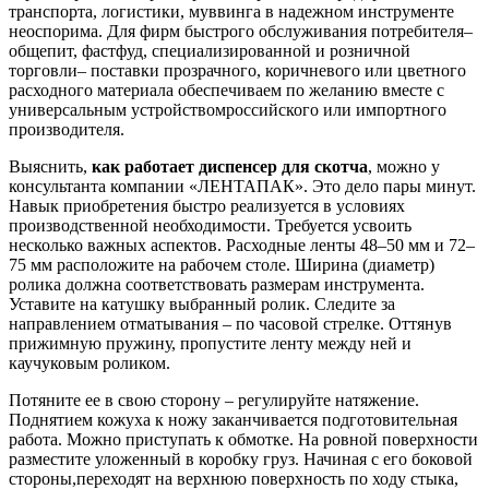
транспорта, логистики, муввинга в надежном инструменте
неоспорима. Для фирм быстрого обслуживания потребителя–
общепит, фастфуд, специализированной и розничной
торговли– поставки прозрачного, коричневого или цветного
расходного материала обеспечиваем по желанию вместе с
универсальным устройствомроссийского или импортного
производителя.
Выяснить,
как работает диспенсер для скотча
, можно у
консультанта компании «ЛЕНТАПАК». Это дело пары минут.
Навык приобретения быстро реализуется в условиях
производственной необходимости. Требуется усвоить
несколько важных аспектов. Расходные ленты 48–50 мм и 72–
75 мм расположите на рабочем столе. Ширина (диаметр)
ролика должна соответствовать размерам инструмента.
Уставите на катушку выбранный ролик. Следите за
направлением отматывания – по часовой стрелке. Оттянув
прижимную пружину, пропустите ленту между ней и
каучуковым роликом.
Потяните ее в свою сторону – регулируйте натяжение.
Поднятием кожуха к ножу заканчивается подготовительная
работа. Можно приступать к обмотке. На ровной поверхности
разместите уложенный в коробку груз. Начиная с его боковой
стороны,переходят на верхнюю поверхность по ходу стыка,