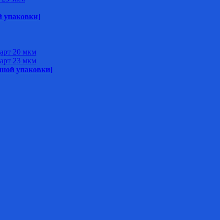
й упаковки]
арт 20 мкм
арт 23 мкм
нной упаковки]