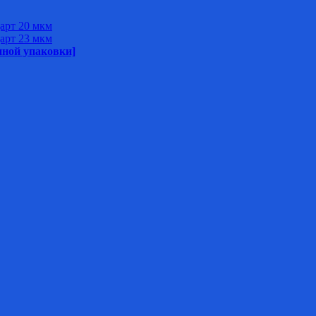
арт 20 мкм
арт 23 мкм
нной упаковки]