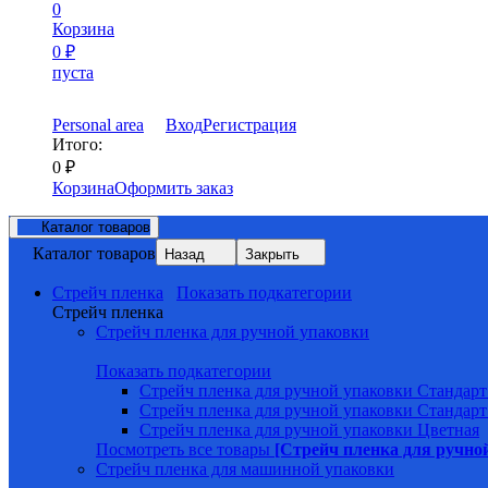
0
Корзина
0
₽
пуста
Personal area
Вход
Регистрация
Итого:
0
₽
Корзина
Оформить заказ
Каталог товаров
Каталог товаров
Назад
Закрыть
Стрейч пленка
Показать подкатегории
Стрейч пленка
Стрейч пленка для ручной упаковки
Показать подкатегории
Стрейч пленка для ручной упаковки Стандарт
Стрейч пленка для ручной упаковки Стандарт
Стрейч пленка для ручной упаковки Цветная
Посмотреть все товары
[Стрейч пленка для ручно
Стрейч пленка для машинной упаковки