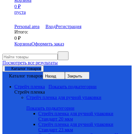
Корзина
0
₽
пуста
Personal area
Вход
Регистрация
Итого:
0
₽
Корзина
Оформить заказ
Посмотреть все результаты
Каталог товаров
Каталог товаров
Назад
Закрыть
Стрейч пленка
Показать подкатегории
Стрейч пленка
Стрейч пленка для ручной упаковки
Показать подкатегории
Стрейч пленка для ручной упаковки
Стандарт 20 мкм
Стрейч пленка для ручной упаковки
Стандарт 23 мкм