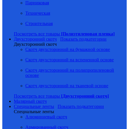
Парниковая
Техническая
Строительная
Посмотреть все товары
[Полиэтиленовая пленка]
Двухсторонний скотч
Показать подкатегории
Двухсторонний скотч
Скотч двухсторонний на бумажной основе
Скотч двухсторонний на вспененной основе
Скотч двухсторонний на полипропиленовой
основе
Скотч двухсторонний на тканевой основе
Посмотреть все товары
[Двухсторонний скотч]
Малярный скотч
Специальные ленты
Показать подкатегории
Специальные ленты
Алюминиевый скотч
Армированный скотч