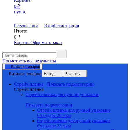
Корзина
0
₽
пуста
Personal area
Вход
Регистрация
Итого:
0
₽
Корзина
Оформить заказ
Посмотреть все результаты
Каталог товаров
Каталог товаров
Назад
Закрыть
Стрейч пленка
Показать подкатегории
Стрейч пленка
Стрейч пленка для ручной упаковки
Показать подкатегории
Стрейч пленка для ручной упаковки
Стандарт 20 мкм
Стрейч пленка для ручной упаковки
Стандарт 23 мкм