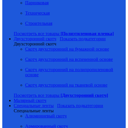
Парниковая
Техническая
Строительная
Посмотреть все товары
[Полиэтиленовая пленка]
Двухсторонний скотч
Показать подкатегории
Двухсторонний скотч
Скотч двухсторонний на бумажной основе
Скотч двухсторонний на вспененной основе
Скотч двухсторонний на полипропиленовой
основе
Скотч двухсторонний на тканевой основе
Посмотреть все товары
[Двухсторонний скотч]
Малярный скотч
Специальные ленты
Показать подкатегории
Специальные ленты
Алюминиевый скотч
Армированный скотч