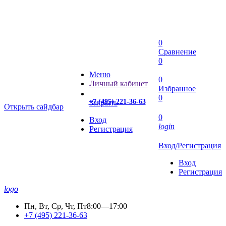
0
Сравнение
0
Меню
0
Личный кабинет
Избранное
0
+7 (495) 221-36-63
Закрыть
Открыть сайдбар
0
Вход
login
Регистрация
Вход/Регистрация
Вход
Регистрация
logo
Пн, Вт, Ср, Чт, Пт
8:00—17:00
+7 (495) 221-36-63