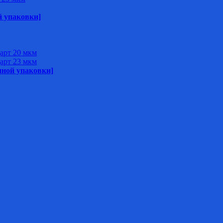
й упаковки]
арт 20 мкм
арт 23 мкм
нной упаковки]