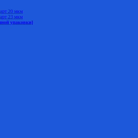
арт 20 мкм
арт 23 мкм
нной упаковки]