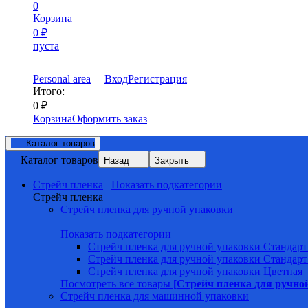
0
Корзина
0
₽
пуста
Personal area
Вход
Регистрация
Итого:
0
₽
Корзина
Оформить заказ
Каталог товаров
Каталог товаров
Назад
Закрыть
Стрейч пленка
Показать подкатегории
Стрейч пленка
Стрейч пленка для ручной упаковки
Показать подкатегории
Стрейч пленка для ручной упаковки Стандарт
Стрейч пленка для ручной упаковки Стандарт
Стрейч пленка для ручной упаковки Цветная
Посмотреть все товары
[Стрейч пленка для ручно
Стрейч пленка для машинной упаковки