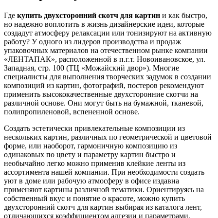
Где
купить двухсторонний скотч для картин
и как быстро,
но надежно воплотить в жизнь дизайнерские идеи, которые
создадут атмосферу релаксации или тонизируют на активную
работу? У одного из лидеров производства и продаж
упаковочных материалов на отечественном рынке компании
«ЛЕНТАПАК», расположенной в п.г.т. Новоивановское, ул.
Западная, стр. 100 (ТЦ «Можайский двор»). Многие
специалисты для выполнения творческих задумок в создании
композиций из картин, фотографий, постеров рекомендуют
применить высококачественные двухсторонние скотчи на
различной основе. Они могут быть на бумажной, тканевой,
полипропиленовой, вспененной основе.
Создать эстетически привлекательные композиции из
нескольких картин, различных по геометрической и цветовой
форме, или наоборот, гармоничную композицию из
одинаковых по цвету и параметру картин быстро и
необычайно легко можно применив клейкие ленты из
ассортимента нашей компании. При необходимости создать
уют в доме или рабочую атмосферу в офисе издавна
применяют картины различной тематики. Ориентируясь на
собственный вкус и понятие о красоте, можно купить
двухсторонний скотч для картин выбирая из каталога лент,
отличающихся коэффициентом адгезии и параметрами.