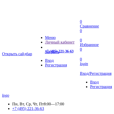
0
Сравнение
0
Меню
0
Личный кабинет
Избранное
0
+7 (495) 221-36-63
Закрыть
Открыть сайдбар
0
Вход
login
Регистрация
Вход/Регистрация
Вход
Регистрация
logo
Пн, Вт, Ср, Чт, Пт
8:00—17:00
+7 (495) 221-36-63