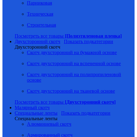
Парниковая
Техническая
Строительная
Посмотреть все товары
[Полиэтиленовая пленка]
Двухсторонний скотч
Показать подкатегории
Двухсторонний скотч
Скотч двухсторонний на бумажной основе
Скотч двухсторонний на вспененной основе
Скотч двухсторонний на полипропиленовой
основе
Скотч двухсторонний на тканевой основе
Посмотреть все товары
[Двухсторонний скотч]
Малярный скотч
Специальные ленты
Показать подкатегории
Специальные ленты
Алюминиевый скотч
Армированный скотч