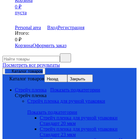
Корзина
0
₽
пуста
Personal area
Вход
Регистрация
Итого:
0
₽
Корзина
Оформить заказ
Посмотреть все результаты
Каталог товаров
Каталог товаров
Назад
Закрыть
Стрейч пленка
Показать подкатегории
Стрейч пленка
Стрейч пленка для ручной упаковки
Показать подкатегории
Стрейч пленка для ручной упаковки
Стандарт 20 мкм
Стрейч пленка для ручной упаковки
Стандарт 23 мкм