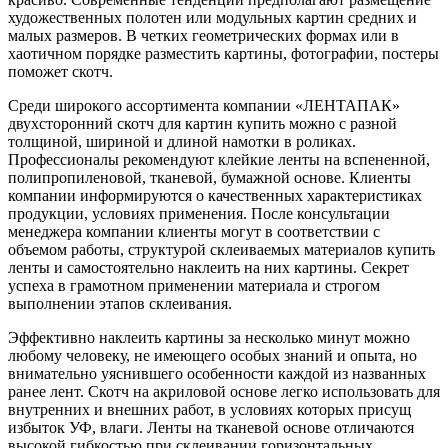
художественных полотен или модульных картин средних и
малых размеров. В четких геометрических формах или в
хаотичном порядке разместить картины, фотографии, постеры
поможет скотч.
Среди широкого ассортимента компании «ЛЕНТАПАК»
двухсторонний скотч для картин купить можно с разной
толщиной, шириной и длиной намотки в роликах.
Профессионалы рекомендуют клейкие ленты на вспененной,
полипропиленовой, тканевой, бумажной основе. Клиенты
компании информируются о качественных характеристиках
продукции, условиях применения. После консультации
менеджера компании клиенты могут в соответствии с
объемом работы, структурой склеиваемых материалов купить
ленты и самостоятельно наклеить на них картины. Секрет
успеха в грамотном применении материала и строгом
выполнении этапов склеивания.
Эффективно наклеить картины за несколько минут можно
любому человеку, не имеющего особых знаний и опыта, но
внимательно уяснившего особенности каждой из названных
ранее лент. Скотч на акриловой основе легко использовать для
внутренних и внешних работ, в условиях которых присущ
избыток УФ, влаги. Ленты на тканевой основе отличаются
высокой гибкостью при склеивании горизонтальных