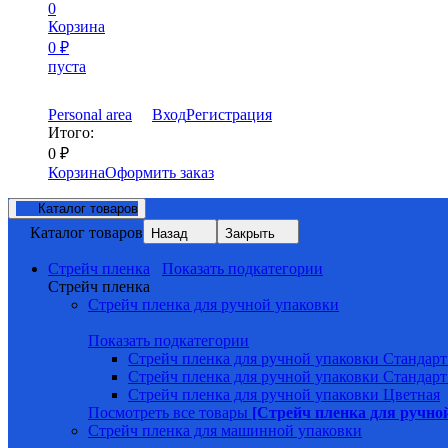
0
Корзина
0
₽
пуста
Personal area
Вход
Регистрация
Итого:
0
₽
Корзина
Оформить заказ
Каталог товаров
Каталог товаров
Назад
Закрыть
Стрейч пленка
Показать подкатегории
Стрейч пленка
Стрейч пленка для ручной упаковки
Показать подкатегории
Стрейч пленка для ручной упаковки Стандарт
Стрейч пленка для ручной упаковки Стандарт
Стрейч пленка для ручной упаковки Цветная
Посмотреть все товары
[Стрейч пленка для ручно
Стрейч пленка для машинной упаковки