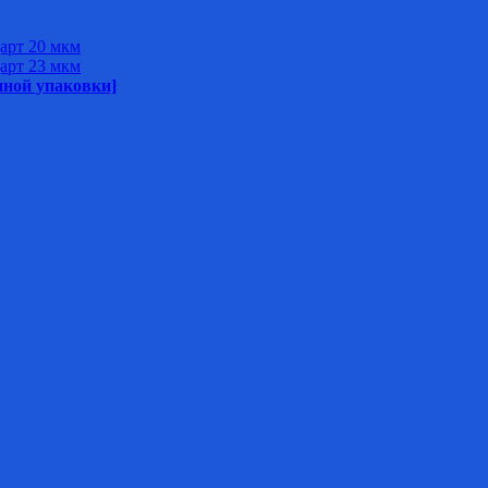
арт 20 мкм
арт 23 мкм
нной упаковки]