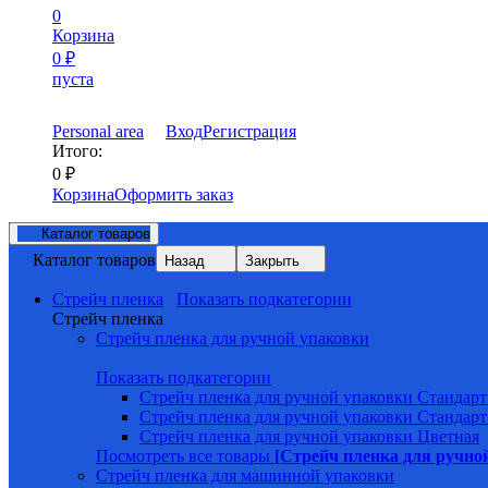
0
Корзина
0
₽
пуста
Personal area
Вход
Регистрация
Итого:
0
₽
Корзина
Оформить заказ
Каталог товаров
Каталог товаров
Назад
Закрыть
Стрейч пленка
Показать подкатегории
Стрейч пленка
Стрейч пленка для ручной упаковки
Показать подкатегории
Стрейч пленка для ручной упаковки Стандарт
Стрейч пленка для ручной упаковки Стандарт
Стрейч пленка для ручной упаковки Цветная
Посмотреть все товары
[Стрейч пленка для ручно
Стрейч пленка для машинной упаковки