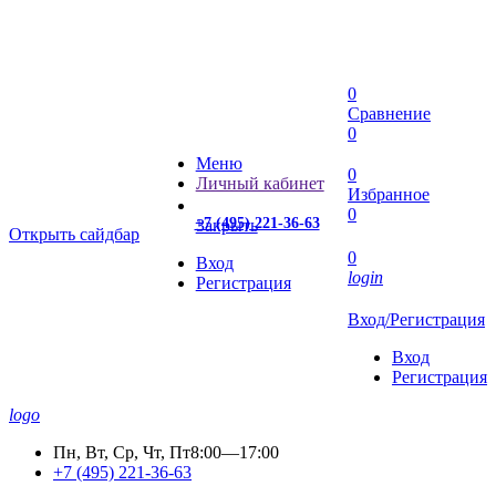
0
Сравнение
0
Меню
0
Личный кабинет
Избранное
0
+7 (495) 221-36-63
Закрыть
Открыть сайдбар
0
Вход
login
Регистрация
Вход/Регистрация
Вход
Регистрация
logo
Пн, Вт, Ср, Чт, Пт
8:00—17:00
+7 (495) 221-36-63