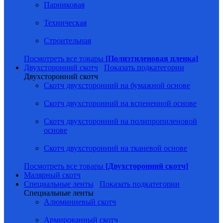
Парниковая
Техническая
Строительная
Посмотреть все товары
[Полиэтиленовая пленка]
Двухсторонний скотч
Показать подкатегории
Двухсторонний скотч
Скотч двухсторонний на бумажной основе
Скотч двухсторонний на вспененной основе
Скотч двухсторонний на полипропиленовой
основе
Скотч двухсторонний на тканевой основе
Посмотреть все товары
[Двухсторонний скотч]
Малярный скотч
Специальные ленты
Показать подкатегории
Специальные ленты
Алюминиевый скотч
Армированный скотч