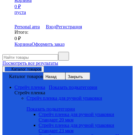
Корзина
0
₽
пуста
Personal area
Вход
Регистрация
Итого:
0
₽
Корзина
Оформить заказ
Посмотреть все результаты
Каталог товаров
Каталог товаров
Назад
Закрыть
Стрейч пленка
Показать подкатегории
Стрейч пленка
Стрейч пленка для ручной упаковки
Показать подкатегории
Стрейч пленка для ручной упаковки
Стандарт 20 мкм
Стрейч пленка для ручной упаковки
Стандарт 23 мкм