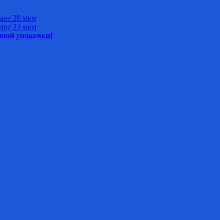
арт 20 мкм
арт 23 мкм
нной упаковки]