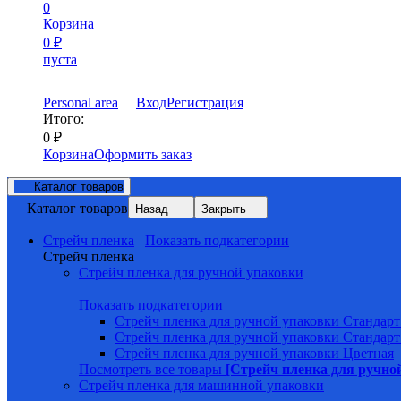
0
Корзина
0
₽
пуста
Personal area
Вход
Регистрация
Итого:
0
₽
Корзина
Оформить заказ
Каталог товаров
Каталог товаров
Назад
Закрыть
Стрейч пленка
Показать подкатегории
Стрейч пленка
Стрейч пленка для ручной упаковки
Показать подкатегории
Стрейч пленка для ручной упаковки Стандарт
Стрейч пленка для ручной упаковки Стандарт
Стрейч пленка для ручной упаковки Цветная
Посмотреть все товары
[Стрейч пленка для ручно
Стрейч пленка для машинной упаковки