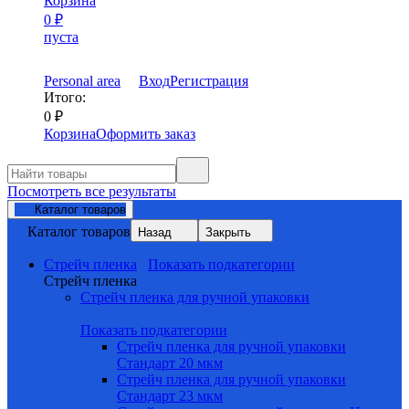
Корзина
0
₽
пуста
Personal area
Вход
Регистрация
Итого:
0
₽
Корзина
Оформить заказ
Посмотреть все результаты
Каталог товаров
Каталог товаров
Назад
Закрыть
Стрейч пленка
Показать подкатегории
Стрейч пленка
Стрейч пленка для ручной упаковки
Показать подкатегории
Стрейч пленка для ручной упаковки
Стандарт 20 мкм
Стрейч пленка для ручной упаковки
Стандарт 23 мкм