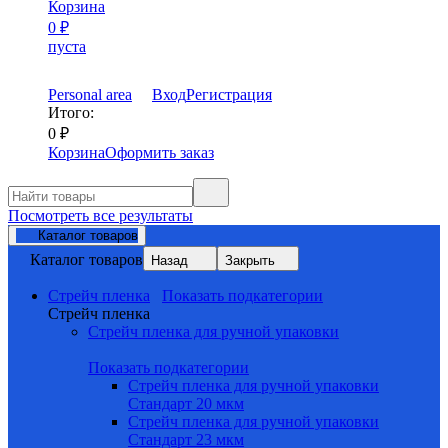
Корзина
0
₽
пуста
Personal area
Вход
Регистрация
Итого:
0
₽
Корзина
Оформить заказ
Посмотреть все результаты
Каталог товаров
Каталог товаров
Назад
Закрыть
Стрейч пленка
Показать подкатегории
Стрейч пленка
Стрейч пленка для ручной упаковки
Показать подкатегории
Стрейч пленка для ручной упаковки
Стандарт 20 мкм
Стрейч пленка для ручной упаковки
Стандарт 23 мкм