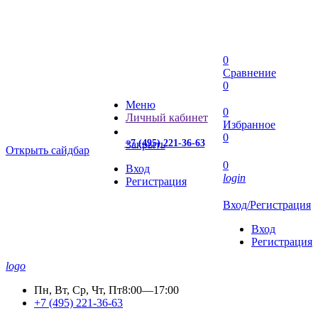
0
Сравнение
0
Меню
0
Личный кабинет
Избранное
0
+7 (495) 221-36-63
Закрыть
Открыть сайдбар
0
Вход
login
Регистрация
Вход/Регистрация
Вход
Регистрация
logo
Пн, Вт, Ср, Чт, Пт
8:00—17:00
+7 (495) 221-36-63