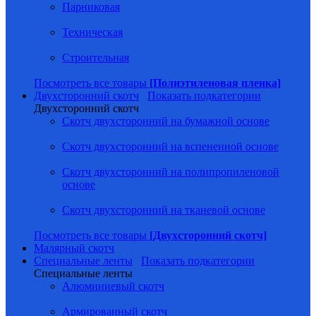
Парниковая
Техническая
Строительная
Посмотреть все товары
[Полиэтиленовая пленка]
Двухсторонний скотч
Показать подкатегории
Двухсторонний скотч
Скотч двухсторонний на бумажной основе
Скотч двухсторонний на вспененной основе
Скотч двухсторонний на полипропиленовой
основе
Скотч двухсторонний на тканевой основе
Посмотреть все товары
[Двухсторонний скотч]
Малярный скотч
Специальные ленты
Показать подкатегории
Специальные ленты
Алюминиевый скотч
Армированный скотч