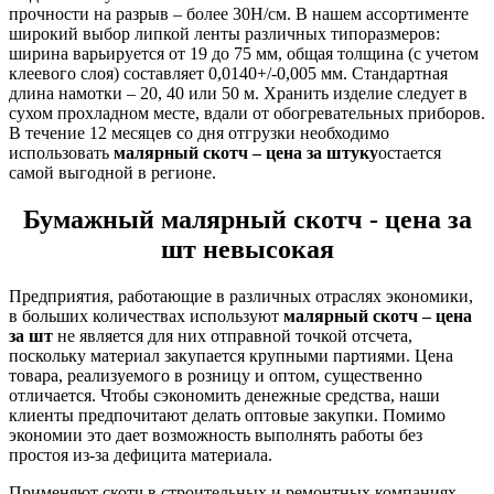
прочности на разрыв – более 30Н/см. В нашем ассортименте
широкий выбор липкой ленты различных типоразмеров:
ширина варьируется от 19 до 75 мм, общая толщина (с учетом
клеевого слоя) составляет 0,0140+/-0,005 мм. Стандартная
длина намотки – 20, 40 или 50 м. Хранить изделие следует в
сухом прохладном месте, вдали от обогревательных приборов.
В течение 12 месяцев со дня отгрузки необходимо
использовать
малярный скотч – цена за штуку
остается
самой выгодной в регионе.
Бумажный малярный скотч - цена за
шт невысокая
Предприятия, работающие в различных отраслях экономики,
в больших количествах используют
малярный скотч – цена
за шт
не является для них отправной точкой отсчета,
поскольку материал закупается крупными партиями. Цена
товара, реализуемого в розницу и оптом, существенно
отличается. Чтобы сэкономить денежные средства, наши
клиенты предпочитают делать оптовые закупки. Помимо
экономии это дает возможность выполнять работы без
простоя из-за дефицита материала.
Применяют скотч в строительных и ремонтных компаниях