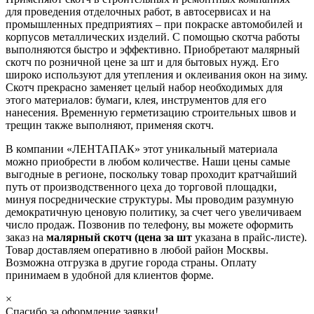
для проведения отделочных работ, в автосервисах и на
промышленных предприятиях – при покраске автомобилей и
корпусов металлических изделий. С помощью скотча работы
выполняются быстро и эффективно. Приобретают малярный
скотч по розничной цене за шт и для бытовых нужд. Его
широко используют для утепления и оклеивания окон на зиму.
Скотч прекрасно заменяет целый набор необходимых для
этого материалов: бумаги, клея, инструментов для его
нанесения. Временную герметизацию строительных швов и
трещин также выполняют, применяя скотч.
В компании «ЛЕНТАПАК» этот уникальный материала
можно приобрести в любом количестве. Наши цены самые
выгодные в регионе, поскольку товар проходит кратчайший
путь от производственного цеха до торговой площадки,
минуя посреднические структуры. Мы проводим разумную
демократичную ценовую политику, за счет чего увеличиваем
число продаж. Позвонив по телефону, вы можете оформить
заказ на
малярный скотч (цена за шт
указана в прайс-листе).
Товар доставляем оперативно в любой район Москвы.
Возможна отгрузка в другие города страны. Оплату
принимаем в удобной для клиентов форме.
×
Спасибо за оформление заявки!