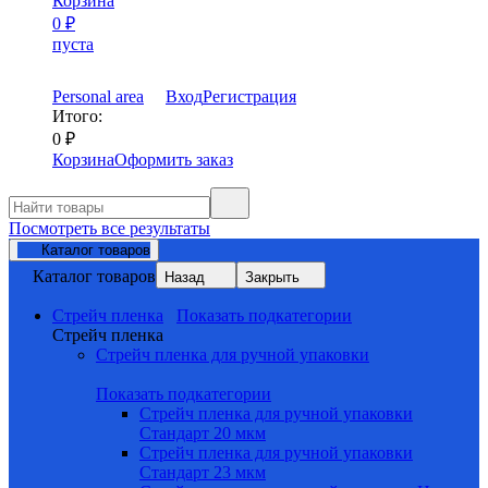
Корзина
0
₽
пуста
Personal area
Вход
Регистрация
Итого:
0
₽
Корзина
Оформить заказ
Посмотреть все результаты
Каталог товаров
Каталог товаров
Назад
Закрыть
Стрейч пленка
Показать подкатегории
Стрейч пленка
Стрейч пленка для ручной упаковки
Показать подкатегории
Стрейч пленка для ручной упаковки
Стандарт 20 мкм
Стрейч пленка для ручной упаковки
Стандарт 23 мкм