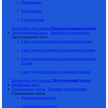
Парниковая
Техническая
Строительная
Посмотреть все товары
[Полиэтиленовая пленка]
Двухсторонний скотч
Показать подкатегории
Двухсторонний скотч
Скотч двухсторонний на бумажной основе
Скотч двухсторонний на вспененной основе
Скотч двухсторонний на полипропиленовой
основе
Скотч двухсторонний на тканевой основе
Посмотреть все товары
[Двухсторонний скотч]
Малярный скотч
Специальные ленты
Показать подкатегории
Специальные ленты
Алюминиевый скотч
Армированный скотч