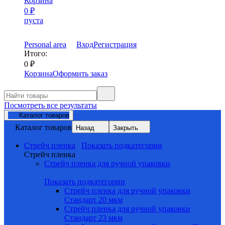
Корзина
0
₽
пуста
Personal area
Вход
Регистрация
Итого:
0
₽
Корзина
Оформить заказ
Посмотреть все результаты
Каталог товаров
Каталог товаров
Назад
Закрыть
Стрейч пленка
Показать подкатегории
Стрейч пленка
Стрейч пленка для ручной упаковки
Показать подкатегории
Стрейч пленка для ручной упаковки
Стандарт 20 мкм
Стрейч пленка для ручной упаковки
Стандарт 23 мкм