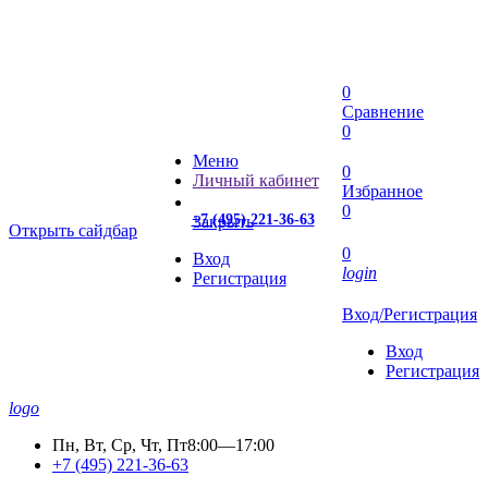
0
Сравнение
0
Меню
0
Личный кабинет
Избранное
0
+7 (495) 221-36-63
Закрыть
Открыть сайдбар
0
Вход
login
Регистрация
Вход/Регистрация
Вход
Регистрация
logo
Пн, Вт, Ср, Чт, Пт
8:00—17:00
+7 (495) 221-36-63