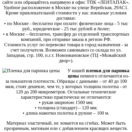
сайте или обращайтесь напрямую в офис ТПК «ЛЕНТАПАК».
Удобное расположение в Москве на улице Верейская, 29АС1.
Кроме привлекательной стоимости у нас лояльные условия
доставки:
• по Москве - бесплатно при оплате: физические лица - 5 тыс
руб., юридические - 25 тыс рублей и более;
• в Москве – бесплатно, трансфер до отделений транспортных
компаний, при отправке заказа в регион РФ.
Стоимость услуг по перевозке товара в город назначения - за
счет получателя. Возможен самовывоз со склада по ул.
Западная, стр. 100, п.г.т. Новоивановское (ТЦ «Можайский
двор»).
У нашей
пленки для парника
цены
немного отличаются из-
за показателя плотности. Образцы с данными – от 40 до 100
мкм, стоят дешевле, чем те, у которых толщина полотна - от
120 до 200 микрометров. Остальные технические
характеристики практически не отличаются:
• рукав шириною 1500 мм;
• толщина (стандарт) – 120 мм;
• длина намотки полотна в рулоне – 100 м.
Материал эластичный, не ломается на сгибах. Может быть
прозрачным, матовым или с добавлением красящих веществ.