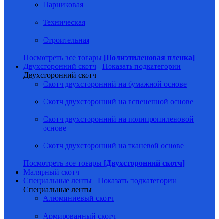
Парниковая
Техническая
Строительная
Посмотреть все товары
[Полиэтиленовая пленка]
Двухсторонний скотч
Показать подкатегории
Двухсторонний скотч
Скотч двухсторонний на бумажной основе
Скотч двухсторонний на вспененной основе
Скотч двухсторонний на полипропиленовой
основе
Скотч двухсторонний на тканевой основе
Посмотреть все товары
[Двухсторонний скотч]
Малярный скотч
Специальные ленты
Показать подкатегории
Специальные ленты
Алюминиевый скотч
Армированный скотч