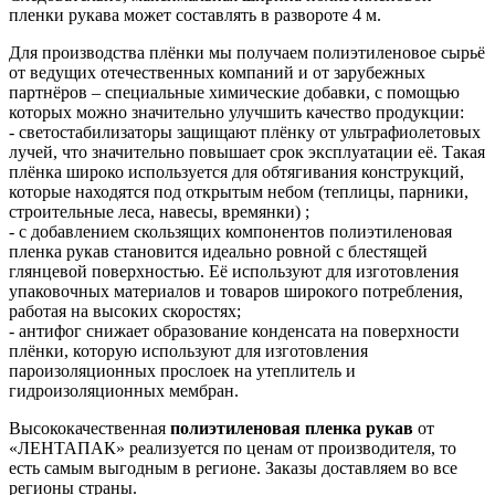
пленки рукава может составлять в развороте 4 м.
Для производства плёнки мы получаем полиэтиленовое сырьё
от ведущих отечественных компаний и от зарубежных
партнёров – специальные химические добавки, с помощью
которых можно значительно улучшить качество продукции:
- светостабилизаторы защищают плёнку от ультрафиолетовых
лучей, что значительно повышает срок эксплуатации её. Такая
плёнка широко используется для обтягивания конструкций,
которые находятся под открытым небом (теплицы, парники,
строительные леса, навесы, времянки) ;
- с добавлением скользящих компонентов полиэтиленовая
пленка рукав становится идеально ровной с блестящей
глянцевой поверхностью. Её используют для изготовления
упаковочных материалов и товаров широкого потребления,
работая на высоких скоростях;
- антифог снижает образование конденсата на поверхности
плёнки, которую используют для изготовления
пароизоляционных прослоек на утеплитель и
гидроизоляционных мембран.
Высококачественная
полиэтиленовая пленка рукав
от
«ЛЕНТАПАК» реализуется по ценам от производителя, то
есть самым выгодным в регионе. Заказы доставляем во все
регионы страны.