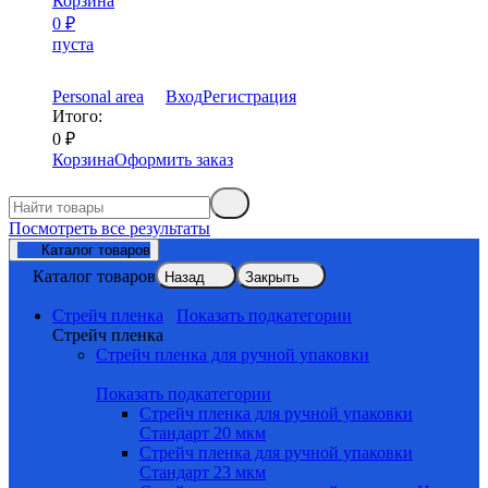
Корзина
0
₽
пуста
Personal area
Вход
Регистрация
Итого:
0
₽
Корзина
Оформить заказ
Посмотреть все результаты
Каталог товаров
Каталог товаров
Назад
Закрыть
Стрейч пленка
Показать подкатегории
Стрейч пленка
Стрейч пленка для ручной упаковки
Показать подкатегории
Стрейч пленка для ручной упаковки
Стандарт 20 мкм
Стрейч пленка для ручной упаковки
Стандарт 23 мкм