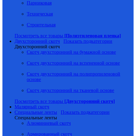
Парниковая
Техническая
Строительная
Посмотреть все товары
[Полиэтиленовая пленка]
Двухсторонний скотч
Показать подкатегории
Двухсторонний скотч
Скотч двухсторонний на бумажной основе
Скотч двухсторонний на вспененной основе
Скотч двухсторонний на полипропиленовой
основе
Скотч двухсторонний на тканевой основе
Посмотреть все товары
[Двухсторонний скотч]
Малярный скотч
Специальные ленты
Показать подкатегории
Специальные ленты
Алюминиевый скотч
Армированный скотч