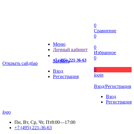
0
Сравнение
0
Меню
0
Личный кабинет
Избранное
0
+7 (495) 221-36-63
Закрыть
Открыть сайдбар
0
Вход
login
Регистрация
Вход/Регистрация
Вход
Регистрация
logo
Пн, Вт, Ср, Чт, Пт
8:00—17:00
+7 (495) 221-36-63