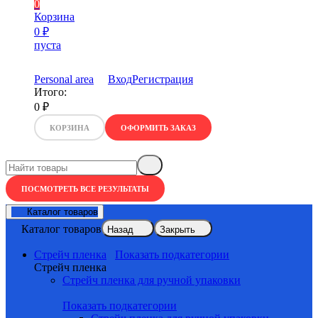
0
Корзина
0
₽
пуста
Personal area
Вход
Регистрация
Итого:
0
₽
КОРЗИНА
ОФОРМИТЬ ЗАКАЗ
ПОСМОТРЕТЬ ВСЕ РЕЗУЛЬТАТЫ
Каталог товаров
Каталог товаров
Назад
Закрыть
Стрейч пленка
Показать подкатегории
Стрейч пленка
Стрейч пленка для ручной упаковки
Показать подкатегории