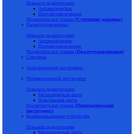
Показать подкатегории
Автоматические
Полуавтоматические
Посмотреть все товары
[Стреппинг машины]
Паллетоупаковщики
Показать подкатегории
Автоматические
Полуавтоматические
Посмотреть все товары
[Паллетоупаковщики]
Степлеры
Электрический инструмент
Пневматический инструмент
Показать подкатегории
Металлическая лента
Пластиковая лента
Посмотреть все товары
[Пневматический
инструмент]
Комбинированные устройства
Показать подкатегории
Металлическая лента