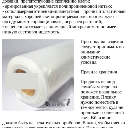
добавки, препятствующие скоплению влаги;
• армированная укрепляется полипропиленовой нитью;
• сополимерная этиленвинилацетатная – прочный эластичный
материал с хорошей светопроницаемостью, но в жаркую
погоду может спровоцировать, перегрев растений;
• вспененная создает равномерный микроклимат, но имеет
низкую светопроницаемость.
При покупке изделия
следует принимать во
внимание
климатические
условия.
Правила хранения
Продлить период
службы материала
поможет правильное
хранение. Пленку
нужно поместить в
темное место, куда не
проникает солнечный
свет. Вблизи не
должно быть нагревательных приборов. Важно, чтобы пленка
находилась в горизонтальном положении. На нее нельзя