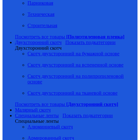
Парниковая
Техническая
Строительная
Посмотреть все товары
[Полиэтиленовая пленка]
Двухсторонний скотч
Показать подкатегории
Двухсторонний скотч
Скотч двухсторонний на бумажной основе
Скотч двухсторонний на вспененной основе
Скотч двухсторонний на полипропиленовой
основе
Скотч двухсторонний на тканевой основе
Посмотреть все товары
[Двухсторонний скотч]
Малярный скотч
Специальные ленты
Показать подкатегории
Специальные ленты
Алюминиевый скотч
Армированный скотч