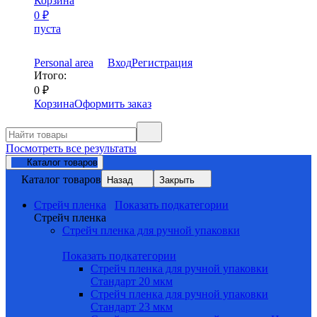
Корзина
0
₽
пуста
Personal area
Вход
Регистрация
Итого:
0
₽
Корзина
Оформить заказ
Посмотреть все результаты
Каталог товаров
Каталог товаров
Назад
Закрыть
Стрейч пленка
Показать подкатегории
Стрейч пленка
Стрейч пленка для ручной упаковки
Показать подкатегории
Стрейч пленка для ручной упаковки
Стандарт 20 мкм
Стрейч пленка для ручной упаковки
Стандарт 23 мкм