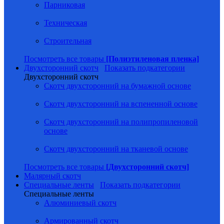
Парниковая
Техническая
Строительная
Посмотреть все товары
[Полиэтиленовая пленка]
Двухсторонний скотч
Показать подкатегории
Двухсторонний скотч
Скотч двухсторонний на бумажной основе
Скотч двухсторонний на вспененной основе
Скотч двухсторонний на полипропиленовой
основе
Скотч двухсторонний на тканевой основе
Посмотреть все товары
[Двухсторонний скотч]
Малярный скотч
Специальные ленты
Показать подкатегории
Специальные ленты
Алюминиевый скотч
Армированный скотч