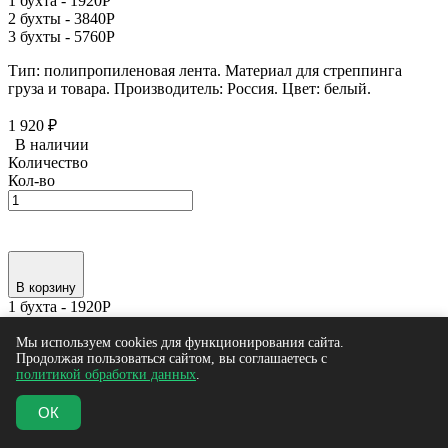
1 бухта -
1920
Р
2 бухты -
3840
Р
3 бухты -
5760
Р
Тип: полипропиленовая лента. Материал для стреппинга
груза и товара. Производитель: Россия. Цвет: белый.
1 920
₽
В наличии
Количество
Кол-во
В корзину
1 бухта -
1920
Р
2 бухты -
3840
Р
3 бухты -
5760
Р
Мы используем cookies для функционирования сайта.
Продолжая пользоваться сайтом, вы соглашаетесь с
Купить в один клик
политикой обработки данных
.
ОК