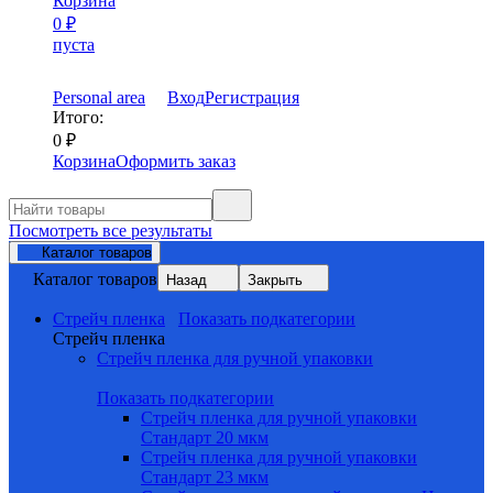
Корзина
0
₽
пуста
Personal area
Вход
Регистрация
Итого:
0
₽
Корзина
Оформить заказ
Посмотреть все результаты
Каталог товаров
Каталог товаров
Назад
Закрыть
Стрейч пленка
Показать подкатегории
Стрейч пленка
Стрейч пленка для ручной упаковки
Показать подкатегории
Стрейч пленка для ручной упаковки
Стандарт 20 мкм
Стрейч пленка для ручной упаковки
Стандарт 23 мкм