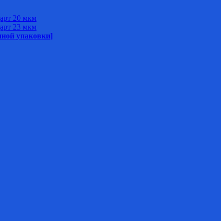
арт 20 мкм
арт 23 мкм
нной упаковки]