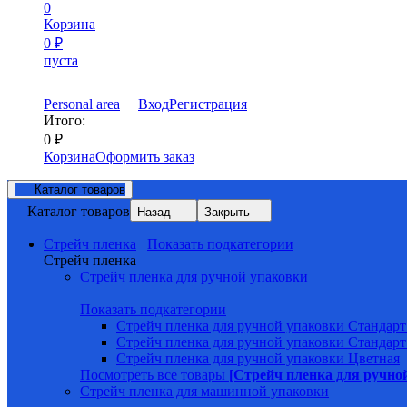
0
Корзина
0
₽
пуста
Personal area
Вход
Регистрация
Итого:
0
₽
Корзина
Оформить заказ
Каталог товаров
Каталог товаров
Назад
Закрыть
Стрейч пленка
Показать подкатегории
Стрейч пленка
Стрейч пленка для ручной упаковки
Показать подкатегории
Стрейч пленка для ручной упаковки Стандарт
Стрейч пленка для ручной упаковки Стандарт
Стрейч пленка для ручной упаковки Цветная
Посмотреть все товары
[Стрейч пленка для ручно
Стрейч пленка для машинной упаковки