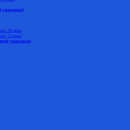
й упаковки]
арт 20 мкм
арт 23 мкм
нной упаковки]