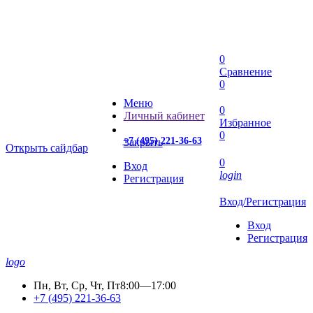
0
Сравнение
0
Меню
0
Личный кабинет
Избранное
0
+7 (495) 221-36-63
Закрыть
Открыть сайдбар
0
Вход
login
Регистрация
Вход/Регистрация
Вход
Регистрация
logo
Пн, Вт, Ср, Чт, Пт
8:00—17:00
+7 (495) 221-36-63