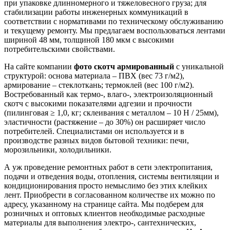
при упаковке длинномерного и тяжеловесного груза; для
стабилизации работы инженерных коммуникаций в
соответствии с нормативами по техническому обслуживанию
и текущему ремонту. Мы предлагаем воспользоваться лентами
шириной 48 мм, толщиной 180 мкм с высокими
потребительскими свойствами.
На сайте компании
фото скотч армированный
с уникальной
структурой: основа материала – ПВХ (вес 73 г/м2),
армирование – стеклоткань; термоклей (вес 100 г/м2).
Востребованный как термо-, влаго-, электроизоляционный
скотч с высокими показателями адгезии и прочности
(пилинговая ≥ 1,0, кг; склеивания с металлом – 10 Н / 25мм),
эластичности (растяжение – до 30%) он расширяет число
потребителей. Специалистами он используется и в
производстве разных видов бытовой техники: печи,
морозильники, холодильники.
А уж проведение ремонтных работ в сети электропитания,
подачи и отведения воды, отопления, системы вентиляции и
кондиционирования просто немыслимо без этих клейких
лент. Приобрести в согласованном количестве их можно по
адресу, указанному на странице сайта. Мы подберем для
розничных и оптовых клиентов необходимые расходные
материалы для выполнения электро-, сантехнических,