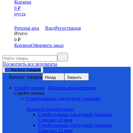
Корзина
0
₽
пуста
Personal area
Вход
Регистрация
Итого:
0
₽
Корзина
Оформить заказ
Посмотреть все результаты
Каталог товаров
Каталог товаров
Назад
Закрыть
Стрейч пленка
Показать подкатегории
Стрейч пленка
Стрейч пленка для ручной упаковки
Показать подкатегории
Стрейч пленка для ручной упаковки
Стандарт 20 мкм
Стрейч пленка для ручной упаковки
Стандарт 23 мкм