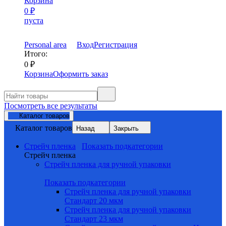
Корзина
0
₽
пуста
Personal area
Вход
Регистрация
Итого:
0
₽
Корзина
Оформить заказ
Посмотреть все результаты
Каталог товаров
Каталог товаров
Назад
Закрыть
Стрейч пленка
Показать подкатегории
Стрейч пленка
Стрейч пленка для ручной упаковки
Показать подкатегории
Стрейч пленка для ручной упаковки
Стандарт 20 мкм
Стрейч пленка для ручной упаковки
Стандарт 23 мкм