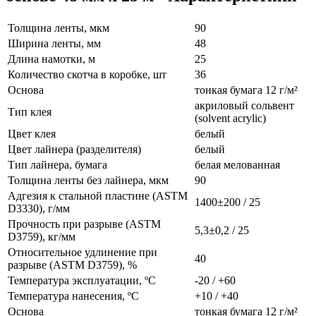
Толщина ленты, мкм
90
Ширина ленты, мм
48
Длина намотки, м
25
Количество скотча в коробке, шт
36
Основа
тонкая бумага 12 г/м²
акриловый сольвент
Тип клея
(solvent acrylic)
Цвет клея
белый
Цвет лайнера (разделителя)
белый
Тип лайнера, бумага
белая мелованная
Толщина ленты без лайнера, мкм
90
Адгезия к стальной пластине (ASTM
1400±200 / 25
D3330), г/мм
Прочность при разрыве (ASTM
5,3±0,2 / 25
D3759), кг/мм
Относительное удлинение при
40
разрыве (ASTM D3759), %
Температура эксплуатации, ºС
-20 / +60
Температура нанесения, ºС
+10 / +40
Основа
тонкая бумага 12 г/м²