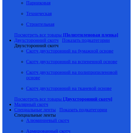
Парниковая
Техническая
Строительная
Посмотреть все товары
[Полиэтиленовая пленка]
Двухсторонний скотч
Показать подкатегории
Двухсторонний скотч
Скотч двухсторонний на бумажной основе
Скотч двухсторонний на вспененной основе
Скотч двухсторонний на полипропиленовой
основе
Скотч двухсторонний на тканевой основе
Посмотреть все товары
[Двухсторонний скотч]
Малярный скотч
Специальные ленты
Показать подкатегории
Специальные ленты
Алюминиевый скотч
Армированный скотч