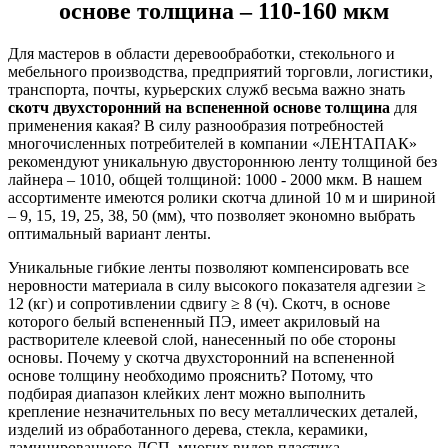
основе толщина – 110-160 мкм
Для мастеров в области деревообработки, стекольного и
мебельного производства, предприятий торговли, логистики,
транспорта, почты, курьерских служб весьма важно знать
скотч двухсторонний на вспененной основе толщина
для
применения какая? В силу разнообразия потребностей
многочисленных потребителей в компании «ЛЕНТАПАК»
рекомендуют уникальную двустороннюю ленту толщиной без
лайнера – 1010, общей толщиной: 1000 - 2000 мкм. В нашем
ассортименте имеются ролики скотча длиной 10 м и шириной
– 9, 15, 19, 25, 38, 50 (мм), что позволяет экономно выбрать
оптимальный вариант ленты.
Уникальные гибкие ленты позволяют компенсировать все
неровности материала в силу высокого показателя адгезии ≥
12 (кг) и сопротивлении сдвигу ≥ 8 (ч). Скотч, в основе
которого белый вспененный ПЭ, имеет акриловый на
растворителе клеевой слой, нанесенный по обе стороны
основы. Почему у скотча двухсторонний на вспененной
основе толщину необходимо прояснить? Потому, что
подбирая диапазон клейких лент можно выполнить
крепление незначительных по весу металлических деталей,
изделий из обработанного дерева, стекла, керамики,
ламинированного ДСП, многих видов пластика.