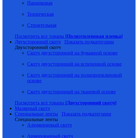
Парниковая
Техническая
Строительная
Посмотреть все товары
[Полиэтиленовая пленка]
Двухсторонний скотч
Показать подкатегории
Двухсторонний скотч
Скотч двухсторонний на бумажной основе
Скотч двухсторонний на вспененной основе
Скотч двухсторонний на полипропиленовой
основе
Скотч двухсторонний на тканевой основе
Посмотреть все товары
[Двухсторонний скотч]
Малярный скотч
Специальные ленты
Показать подкатегории
Специальные ленты
Алюминиевый скотч
Армированный скотч