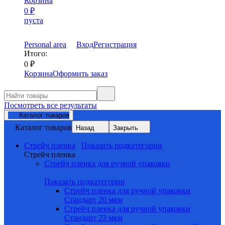
Корзина
0
₽
пуста
Personal area
Вход
Регистрация
Итого:
0
₽
Корзина
Оформить заказ
Посмотреть все результаты
Каталог товаров
Каталог товаров
Назад
Закрыть
Стрейч пленка
Показать подкатегории
Стрейч пленка
Стрейч пленка для ручной упаковки
Показать подкатегории
Стрейч пленка для ручной упаковки
Стандарт 20 мкм
Стрейч пленка для ручной упаковки
Стандарт 23 мкм