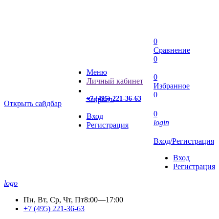
0
Сравнение
0
Меню
0
Личный кабинет
Избранное
0
+7 (495) 221-36-63
Закрыть
Открыть сайдбар
0
Вход
login
Регистрация
Вход/Регистрация
Вход
Регистрация
logo
Пн, Вт, Ср, Чт, Пт
8:00—17:00
+7 (495) 221-36-63