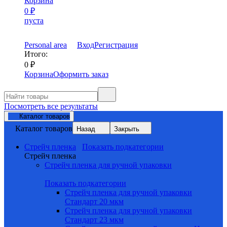
Корзина
0
₽
пуста
Personal area
Вход
Регистрация
Итого:
0
₽
Корзина
Оформить заказ
Посмотреть все результаты
Каталог товаров
Каталог товаров
Назад
Закрыть
Стрейч пленка
Показать подкатегории
Стрейч пленка
Стрейч пленка для ручной упаковки
Показать подкатегории
Стрейч пленка для ручной упаковки
Стандарт 20 мкм
Стрейч пленка для ручной упаковки
Стандарт 23 мкм