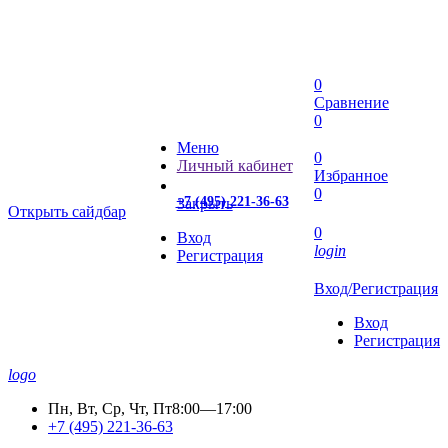
0
Сравнение
0
Меню
0
Личный кабинет
Избранное
0
+7 (495) 221-36-63
Закрыть
Открыть сайдбар
0
Вход
login
Регистрация
Вход/Регистрация
Вход
Регистрация
logo
Пн, Вт, Ср, Чт, Пт
8:00—17:00
+7 (495) 221-36-63