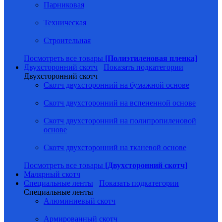
Парниковая
Техническая
Строительная
Посмотреть все товары
[Полиэтиленовая пленка]
Двухсторонний скотч
Показать подкатегории
Двухсторонний скотч
Скотч двухсторонний на бумажной основе
Скотч двухсторонний на вспененной основе
Скотч двухсторонний на полипропиленовой
основе
Скотч двухсторонний на тканевой основе
Посмотреть все товары
[Двухсторонний скотч]
Малярный скотч
Специальные ленты
Показать подкатегории
Специальные ленты
Алюминиевый скотч
Армированный скотч