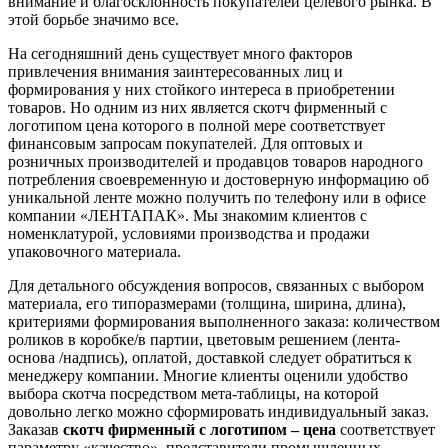
внимание и благосклонность покупателей целевого рынка. В
этой борьбе значимо все.
На сегодняшний день существует много факторов
привлечения внимания заинтересованных лиц и
формирования у них стойкого интереса в приобретении
товаров. Но одним из них является скотч фирменный с
логотипом цена которого в полной мере соответствует
финансовым запросам покупателей. Для оптовых и
розничных производителей и продавцов товаров народного
потребления своевременную и достоверную информацию об
уникальной ленте можно получить по телефону или в офисе
компании «ЛЕНТАПАК». Мы знакомим клиентов с
номенклатурой, условиями производства и продажи
упаковочного материала.
Для детального обсуждения вопросов, связанных с выбором
материала, его типоразмерами (толщина, ширина, длина),
критериями формирования выполненного заказа: количеством
роликов в коробке/в партии, цветовым решением (лента-
основа /надпись), оплатой, доставкой следует обратиться к
менеджеру компании. Многие клиенты оценили удобство
выбора скотча посредством мета-таблицы, на которой
довольно легко можно сформировать индивидуальный заказ.
Заказав
скотч фирменный с логотипом – цена
соответствует
параметру «качество», представители промышленных