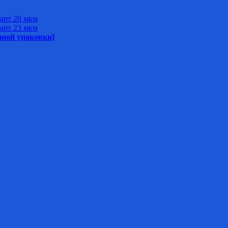
арт 20 мкм
арт 23 мкм
нной упаковки]