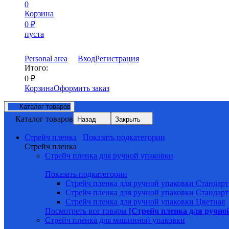
0
Корзина
0
₽
пуста
Personal area
Вход
Регистрация
Итого:
0
₽
Корзина
Оформить заказ
Каталог товаров
Каталог товаров
Назад
Закрыть
Стрейч пленка
Показать подкатегории
Стрейч пленка
Стрейч пленка для ручной упаковки
Показать подкатегории
Стрейч пленка для ручной упаковки Стандарт
Стрейч пленка для ручной упаковки Стандарт
Стрейч пленка для ручной упаковки Цветная
Посмотреть все товары
[Стрейч пленка для ручно
Стрейч пленка для машинной упаковки